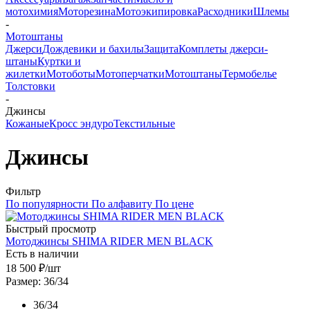
мотохимия
Моторезина
Мотоэкипировка
Расходники
Шлемы
-
Мотоштаны
Джерси
Дождевики и бахилы
Защита
Комплеты джерси-
штаны
Куртки и
жилетки
Мотоботы
Мотоперчатки
Мотоштаны
Термобелье
Толстовки
-
Джинсы
Кожаные
Кросс эндуро
Текстильные
Джинсы
Фильтр
По популярности
По алфавиту
По цене
Быстрый просмотр
Мотоджинсы SHIMA RIDER MEN BLACK
Есть в наличии
18 500
₽
/шт
Размер: 36/34
36/34