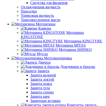
Средства для фильтров
Охлаждающая жидкость
Присадки
Тормозная жидкость
Трансмиссионное масло
Моторезина
Камеры
Мотошина
KINGSTONE
Мотошина KINGTYRE
Мотошина MITAS
Мотошина SHINKO
Муссы
Мотоэкипировка
Джерси
Дождевики и бахилы
Защита
Защита коленей
Защита локтей
Защита пояса
Защита тела
Защита спины
Защита шеи
Защитные вставки
Комплеты джерси-