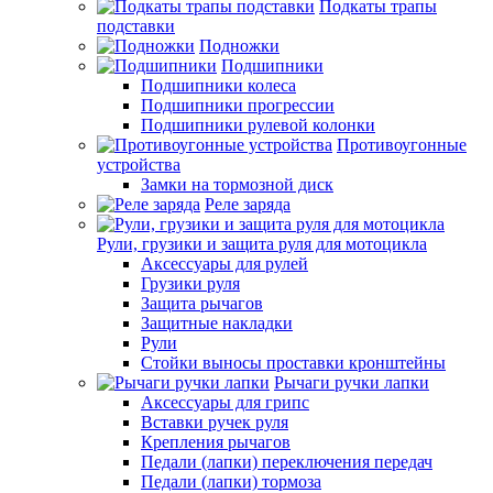
Подкаты трапы
подставки
Подножки
Подшипники
Подшипники колеса
Подшипники прогрессии
Подшипники рулевой колонки
Противоугонные
устройства
Замки на тормозной диск
Реле заряда
Рули, грузики и защита руля для мотоцикла
Аксессуары для рулей
Грузики руля
Защита рычагов
Защитные накладки
Рули
Стойки выносы проставки кронштейны
Рычаги ручки лапки
Аксессуары для грипс
Вставки ручек руля
Крепления рычагов
Педали (лапки) переключения передач
Педали (лапки) тормоза