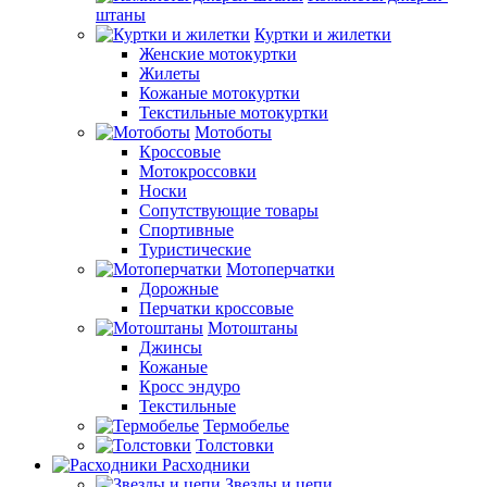
штаны
Куртки и жилетки
Женские мотокуртки
Жилеты
Кожаные мотокуртки
Текстильные мотокуртки
Мотоботы
Кроссовые
Мотокроcсовки
Носки
Сопутствующие товары
Спортивные
Туристические
Мотоперчатки
Дорожные
Перчатки кроссовые
Мотоштаны
Джинсы
Кожаные
Кросс эндуро
Текстильные
Термобелье
Толстовки
Расходники
Звезды и цепи