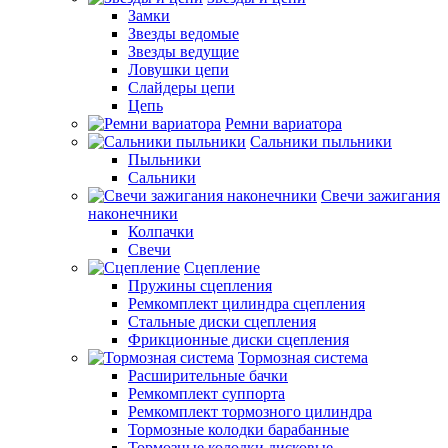
Замки
Звезды ведомые
Звезды ведущие
Ловушки цепи
Слайдеры цепи
Цепь
Ремни вариатора
Сальники пыльники
Пыльники
Сальники
Свечи зажигания
наконечники
Колпачки
Свечи
Сцепление
Пружины сцепления
Ремкомплект цилиндра сцепления
Стальные диски сцепления
Фрикционные диски сцепления
Тормозная система
Расширительные бачки
Ремкомплект суппорта
Ремкомплект тормозного цилиндра
Тормозные колодки барабанные
Тормозные колодки дисковые