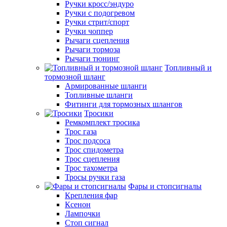
Ручки кросс/эндуро
Ручки с подогревом
Ручки стрит/спорт
Ручки чоппер
Рычаги сцепления
Рычаги тормоза
Рычаги тюнинг
Топливный и
тормозной шланг
Армированные шланги
Топливные шланги
Фитинги для тормозных шлангов
Тросики
Ремкомплект тросика
Трос газа
Трос подсоса
Трос спидометра
Трос сцепления
Трос тахометра
Тросы ручки газа
Фары и стопсигналы
Крепления фар
Ксенон
Лампочки
Стоп сигнал