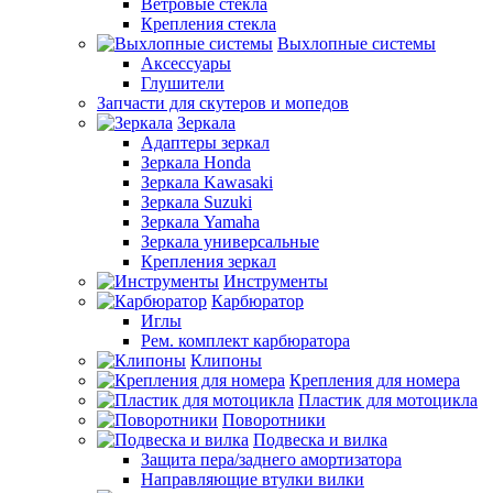
Ветровые стекла
Крепления стекла
Выхлопные системы
Аксессуары
Глушители
Запчасти для скутеров и мопедов
Зеркала
Адаптеры зеркал
Зеркала Honda
Зеркала Kawasaki
Зеркала Suzuki
Зеркала Yamaha
Зеркала универсальные
Крепления зеркал
Инструменты
Карбюратор
Иглы
Рем. комплект карбюратора
Клипоны
Крепления для номера
Пластик для мотоцикла
Поворотники
Подвеска и вилка
Защита пера/заднего амортизатора
Направляющие втулки вилки