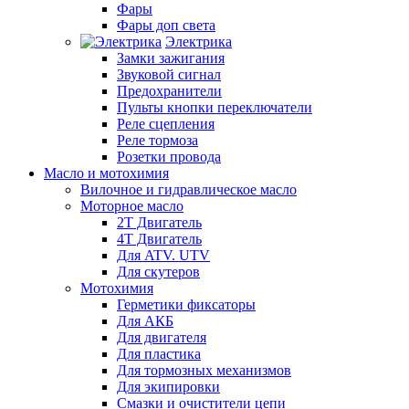
Фары
Фары доп света
Электрика
Замки зажигания
Звуковой сигнал
Предохранители
Пульты кнопки переключатели
Реле сцепления
Реле тормоза
Розетки провода
Масло и мотохимия
Вилочное и гидравлическое масло
Моторное масло
2Т Двигатель
4Т Двигатель
Для ATV. UTV
Для скутеров
Мотохимия
Герметики фиксаторы
Для АКБ
Для двигателя
Для пластика
Для тормозных механизмов
Для экипировки
Смазки и очистители цепи