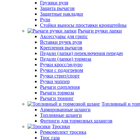
Грузики руля
Защита рычагов
Защитные накладки
Рули
Стойки выносы проставки кронштейны
Рычаги ручки лапки
Аксессуары для грипс
Вставки ручек руля
Крепления рычагов
Педали (лапки) переключения передач
Педали (лапки) тормоза
Ручки кросс/эндуро
Ручки с подогревом
Ручки стрит/спорт
Ручки чоппер
Рычаги сцепления
Рычаги тормоза
Рычаги тюнинг
Топливный и тор
Армированные шланги
Топливные шланги
Фитинги для тормозных шлангов
Тросики
Ремкомплект тросика
Трос газа