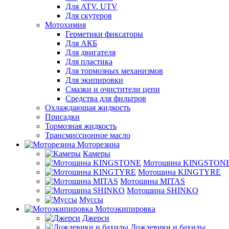
Для ATV. UTV
Для скутеров
Мотохимия
Герметики фиксаторы
Для АКБ
Для двигателя
Для пластика
Для тормозных механизмов
Для экипировки
Смазки и очистители цепи
Средства для фильтров
Охлаждающая жидкость
Присадки
Тормозная жидкость
Трансмиссионное масло
Моторезина
Камеры
Мотошина KINGSTON
Мотошина KINGTYRE
Мотошина MITAS
Мотошина SHINKO
Муссы
Мотоэкипировка
Джерси
Дождевики и бахилы