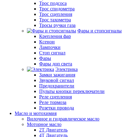
Трос подсоса
Трос спидометра
Трос сцепления
Трос тахометра
Тросы ручки газа
Фары и стопсигналы
Крепления фар
Ксенон
Лампочки
Стоп сигнал
Фары
Фары доп света
Электрика
Замки зажигания
Звуковой сигнал
Предохранители
Пульты кнопки переключатели
Реле сцепления
Реле тормоза
Розетки провода
Масло и мотохимия
Вилочное и гидравлическое масло
Моторное масло
2Т Двигатель
4Т Двигатель