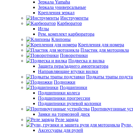
Зеркала Yamaha
Зеркала универсальные
Крепления зеркал
Инструменты
Карбюратор
Иглы
Рем. комплект карбюратора
Клипоны
Крепления для номера
Пластик для мотоцикла
Поворотники
Подвеска и вилка
Защита пера/заднего амортизатора
Направляющие втулки вилки
Подкаты трапы подст
Подножки
Подшипники
Подшипники колеса
Подшипники прогрессии
Подшипники рулевой колонки
Противоугонные ус
Замки на тормозной диск
Реле заряда
Рули,
Аксессуары для рулей