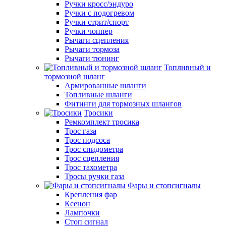
Ручки кросс/эндуро
Ручки с подогревом
Ручки стрит/спорт
Ручки чоппер
Рычаги сцепления
Рычаги тормоза
Рычаги тюнинг
Топливный и
тормозной шланг
Армированные шланги
Топливные шланги
Фитинги для тормозных шлангов
Тросики
Ремкомплект тросика
Трос газа
Трос подсоса
Трос спидометра
Трос сцепления
Трос тахометра
Тросы ручки газа
Фары и стопсигналы
Крепления фар
Ксенон
Лампочки
Стоп сигнал