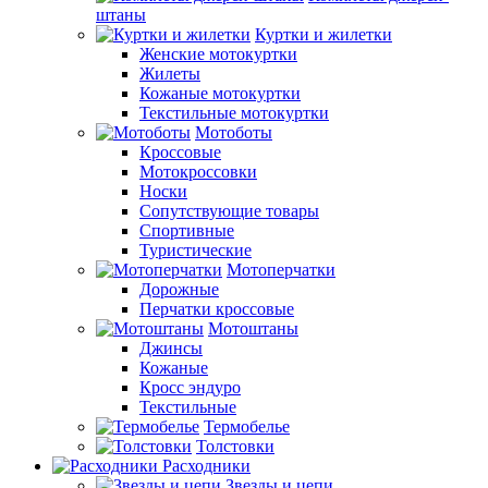
штаны
Куртки и жилетки
Женские мотокуртки
Жилеты
Кожаные мотокуртки
Текстильные мотокуртки
Мотоботы
Кроссовые
Мотокроcсовки
Носки
Сопутствующие товары
Спортивные
Туристические
Мотоперчатки
Дорожные
Перчатки кроссовые
Мотоштаны
Джинсы
Кожаные
Кросс эндуро
Текстильные
Термобелье
Толстовки
Расходники
Звезды и цепи