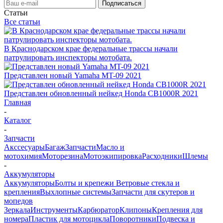
Статьи
Все статьи
В Краснодарском крае федеральные трассы начали
патрулировать инспекторы мотобата.
Представлен новый Yamaha MT-09 2021
Представлен обновленный нейкед Honda CB1000R 2021
Главная
-
Каталог
-
Запчасти
Акссесуары
Багаж
Запчасти
Масло и
мотохимия
Моторезина
Мотоэкипировка
Расходники
Шлемы
-
Аккумуляторы
Аккумуляторы
Болты и крепежи
Ветровые стекла и
крепления
Выхлопные системы
Запчасти для скутеров и
мопедов
Зеркала
Инструменты
Карбюратор
Клипоны
Крепления для
номера
Пластик для мотоцикла
Поворотники
Подвеска и