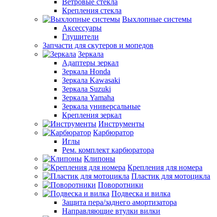
Ветровые стекла
Крепления стекла
Выхлопные системы
Аксессуары
Глушители
Запчасти для скутеров и мопедов
Зеркала
Адаптеры зеркал
Зеркала Honda
Зеркала Kawasaki
Зеркала Suzuki
Зеркала Yamaha
Зеркала универсальные
Крепления зеркал
Инструменты
Карбюратор
Иглы
Рем. комплект карбюратора
Клипоны
Крепления для номера
Пластик для мотоцикла
Поворотники
Подвеска и вилка
Защита пера/заднего амортизатора
Направляющие втулки вилки