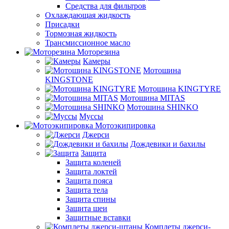
Средства для фильтров
Охлаждающая жидкость
Присадки
Тормозная жидкость
Трансмиссионное масло
Моторезина
Камеры
Мотошина
KINGSTONE
Мотошина KINGTYRE
Мотошина MITAS
Мотошина SHINKO
Муссы
Мотоэкипировка
Джерси
Дождевики и бахилы
Защита
Защита коленей
Защита локтей
Защита пояса
Защита тела
Защита спины
Защита шеи
Защитные вставки
Комплеты джерси-