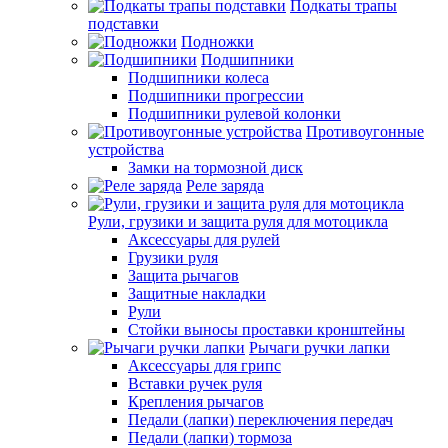
Подкаты трапы
подставки
Подножки
Подшипники
Подшипники колеса
Подшипники прогрессии
Подшипники рулевой колонки
Противоугонные
устройства
Замки на тормозной диск
Реле заряда
Рули, грузики и защита руля для мотоцикла
Аксессуары для рулей
Грузики руля
Защита рычагов
Защитные накладки
Рули
Стойки выносы проставки кронштейны
Рычаги ручки лапки
Аксессуары для грипс
Вставки ручек руля
Крепления рычагов
Педали (лапки) переключения передач
Педали (лапки) тормоза