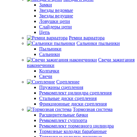
Замки
Звезды ведомые
Звезды ведущие
Ловушки цепи
Слайдеры цепи
Цепь
Ремни вариатора
Сальники пыльники
Пыльники
Сальники
Свечи зажигания
наконечники
Колпачки
Свечи
Сцепление
Пружины сцепления
Ремкомплект цилиндра сцепления
Стальные диски сцепления
Фрикционные диски сцепления
Тормозная система
Расширительные бачки
Ремкомплект суппорта
Ремкомплект тормозного цилиндра
Тормозные колодки барабанные
Тормозные колодки дисковые