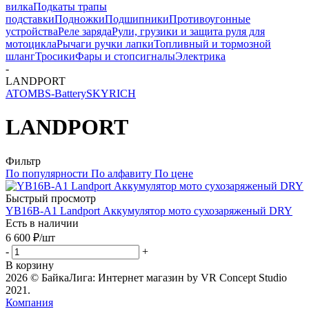
вилка
Подкаты трапы
подставки
Подножки
Подшипники
Противоугонные
устройства
Реле заряда
Рули, грузики и защита руля для
мотоцикла
Рычаги ручки лапки
Топливный и тормозной
шланг
Тросики
Фары и стопсигналы
Электрика
-
LANDPORT
ATOM
BS-Battery
SKYRICH
LANDPORT
Фильтр
По популярности
По алфавиту
По цене
Быстрый просмотр
YB16B-A1 Landport Аккумулятор мото сухозаряженый DRY
Есть в наличии
6 600
₽
/шт
-
+
В корзину
2026 © БайкаЛига: Интернет магазин by VR Concept Studio
2021.
Компания