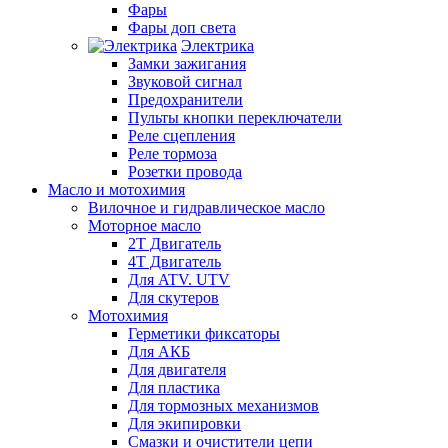
Фары
Фары доп света
Электрика
Замки зажигания
Звуковой сигнал
Предохранители
Пульты кнопки переключатели
Реле сцепления
Реле тормоза
Розетки провода
Масло и мотохимия
Вилочное и гидравлическое масло
Моторное масло
2Т Двигатель
4Т Двигатель
Для ATV. UTV
Для скутеров
Мотохимия
Герметики фиксаторы
Для АКБ
Для двигателя
Для пластика
Для тормозных механизмов
Для экипировки
Смазки и очистители цепи