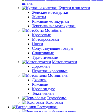
штаны
Куртки и жилетки
Женские мотокуртки
Жилеты
Кожаные мотокуртки
Текстильные мотокуртки
Мотоботы
Кроссовые
Мотокроcсовки
Носки
Сопутствующие товары
Спортивные
Туристические
Мотоперчатки
Дорожные
Перчатки кроссовые
Мотоштаны
Джинсы
Кожаные
Кросс эндуро
Текстильные
Термобелье
Толстовки
Расходники
Звезды и цепи