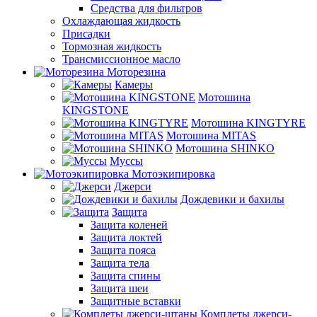
Средства для фильтров
Охлаждающая жидкость
Присадки
Тормозная жидкость
Трансмиссионное масло
Моторезина
Камеры
Мотошина
KINGSTONE
Мотошина KINGTYRE
Мотошина MITAS
Мотошина SHINKO
Муссы
Мотоэкипировка
Джерси
Дождевики и бахилы
Защита
Защита коленей
Защита локтей
Защита пояса
Защита тела
Защита спины
Защита шеи
Защитные вставки
Комплеты джерси-