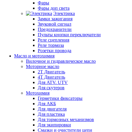
Фары
Фары доп света
Электрика
Замки зажигания
Звуковой сигнал
Предохранители
Пульты кнопки переключатели
Реле сцепления
Реле тормоза
Розетки провода
Масло и мотохимия
Вилочное и гидравлическое масло
Моторное масло
2Т Двигатель
4Т Двигатель
Для ATV. UTV
Для скутеров
Мотохимия
Герметики фиксаторы
Для АКБ
Для двигателя
Для пластика
Для тормозных механизмов
Для экипировки
Смазки и очистители цепи