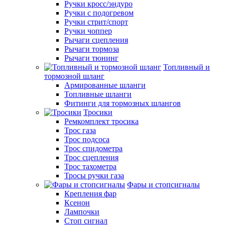
Ручки кросс/эндуро
Ручки с подогревом
Ручки стрит/спорт
Ручки чоппер
Рычаги сцепления
Рычаги тормоза
Рычаги тюнинг
Топливный и
тормозной шланг
Армированные шланги
Топливные шланги
Фитинги для тормозных шлангов
Тросики
Ремкомплект тросика
Трос газа
Трос подсоса
Трос спидометра
Трос сцепления
Трос тахометра
Тросы ручки газа
Фары и стопсигналы
Крепления фар
Ксенон
Лампочки
Стоп сигнал