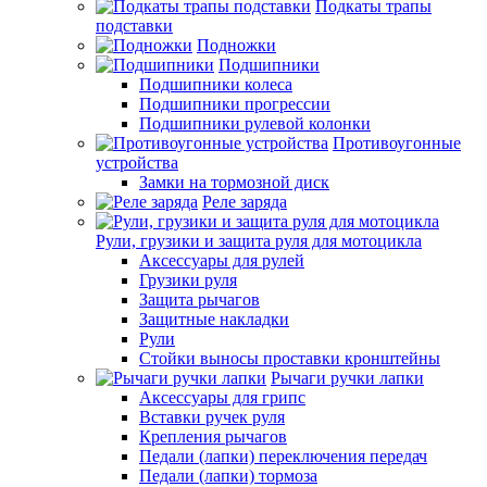
Подкаты трапы
подставки
Подножки
Подшипники
Подшипники колеса
Подшипники прогрессии
Подшипники рулевой колонки
Противоугонные
устройства
Замки на тормозной диск
Реле заряда
Рули, грузики и защита руля для мотоцикла
Аксессуары для рулей
Грузики руля
Защита рычагов
Защитные накладки
Рули
Стойки выносы проставки кронштейны
Рычаги ручки лапки
Аксессуары для грипс
Вставки ручек руля
Крепления рычагов
Педали (лапки) переключения передач
Педали (лапки) тормоза