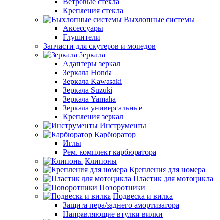
Ветровые стекла
Крепления стекла
Выхлопные системы
Аксессуары
Глушители
Запчасти для скутеров и мопедов
Зеркала
Адаптеры зеркал
Зеркала Honda
Зеркала Kawasaki
Зеркала Suzuki
Зеркала Yamaha
Зеркала универсальные
Крепления зеркал
Инструменты
Карбюратор
Иглы
Рем. комплект карбюратора
Клипоны
Крепления для номера
Пластик для мотоцикла
Поворотники
Подвеска и вилка
Защита пера/заднего амортизатора
Направляющие втулки вилки