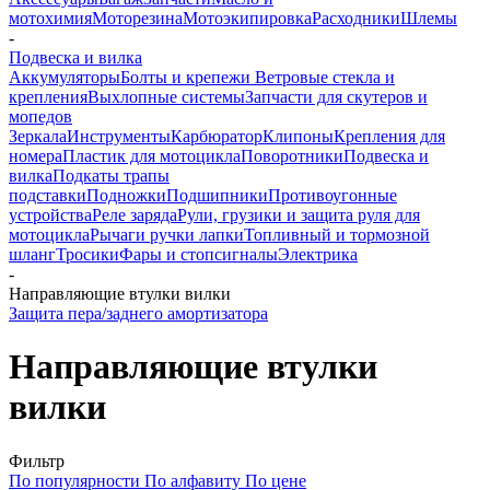
мотохимия
Моторезина
Мотоэкипировка
Расходники
Шлемы
-
Подвеска и вилка
Аккумуляторы
Болты и крепежи
Ветровые стекла и
крепления
Выхлопные системы
Запчасти для скутеров и
мопедов
Зеркала
Инструменты
Карбюратор
Клипоны
Крепления для
номера
Пластик для мотоцикла
Поворотники
Подвеска и
вилка
Подкаты трапы
подставки
Подножки
Подшипники
Противоугонные
устройства
Реле заряда
Рули, грузики и защита руля для
мотоцикла
Рычаги ручки лапки
Топливный и тормозной
шланг
Тросики
Фары и стопсигналы
Электрика
-
Направляющие втулки вилки
Защита пера/заднего амортизатора
Направляющие втулки
вилки
Фильтр
По популярности
По алфавиту
По цене