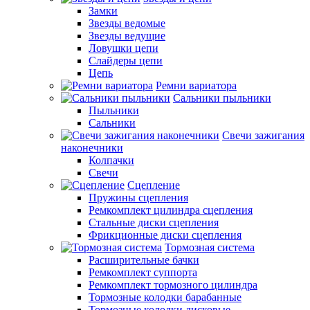
Замки
Звезды ведомые
Звезды ведущие
Ловушки цепи
Слайдеры цепи
Цепь
Ремни вариатора
Сальники пыльники
Пыльники
Сальники
Свечи зажигания
наконечники
Колпачки
Свечи
Сцепление
Пружины сцепления
Ремкомплект цилиндра сцепления
Стальные диски сцепления
Фрикционные диски сцепления
Тормозная система
Расширительные бачки
Ремкомплект суппорта
Ремкомплект тормозного цилиндра
Тормозные колодки барабанные
Тормозные колодки дисковые