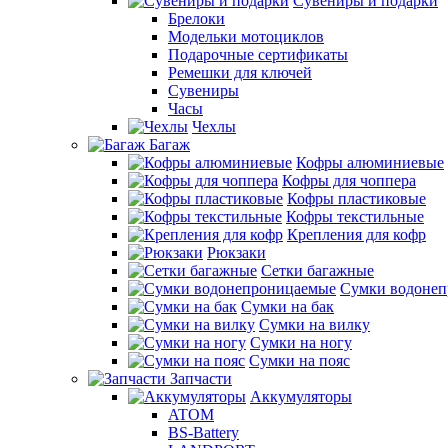
Сувениры и подарки
Брелоки
Модельки мотоциклов
Подарочные сертификаты
Ремешки для ключей
Сувениры
Часы
Чехлы
Багаж
Кофры алюминиевые
Кофры для чоппера
Кофры пластиковые
Кофры текстильные
Крепления для кофр
Рюкзаки
Сетки багажные
Сумки водоне
Сумки на бак
Сумки на вилку
Сумки на ногу
Сумки на пояс
Запчасти
Аккумуляторы
ATOM
BS-Battery