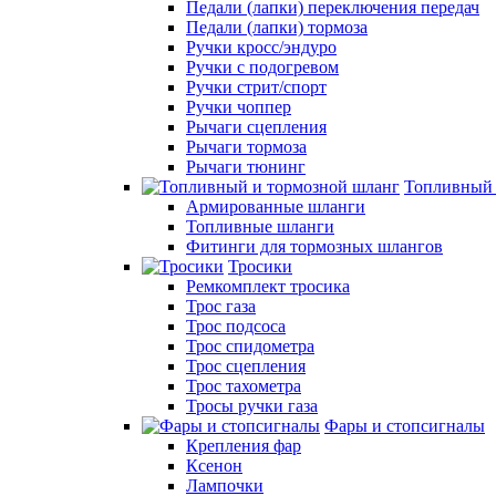
Педали (лапки) переключения передач
Педали (лапки) тормоза
Ручки кросс/эндуро
Ручки с подогревом
Ручки стрит/спорт
Ручки чоппер
Рычаги сцепления
Рычаги тормоза
Рычаги тюнинг
Топливный 
Армированные шланги
Топливные шланги
Фитинги для тормозных шлангов
Тросики
Ремкомплект тросика
Трос газа
Трос подсоса
Трос спидометра
Трос сцепления
Трос тахометра
Тросы ручки газа
Фары и стопсигналы
Крепления фар
Ксенон
Лампочки