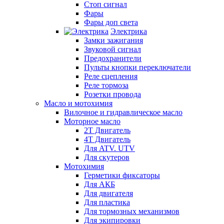
Стоп сигнал
Фары
Фары доп света
Электрика
Замки зажигания
Звуковой сигнал
Предохранители
Пульты кнопки переключатели
Реле сцепления
Реле тормоза
Розетки провода
Масло и мотохимия
Вилочное и гидравлическое масло
Моторное масло
2Т Двигатель
4Т Двигатель
Для ATV. UTV
Для скутеров
Мотохимия
Герметики фиксаторы
Для АКБ
Для двигателя
Для пластика
Для тормозных механизмов
Для экипировки