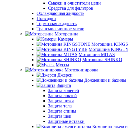
Смазки и очистители цепи
Средства для фильтров
Охлаждающая жидкость
Присадки
Тормозная жидкость
Трансмиссионное масло
Моторезина
Камеры
Мотошина KING
Мотошина KINGT
Мотошина MITAS
Мотошина SHINKO
Муссы
Мотоэкипировка
Джерси
Дождевики и бахилы
Защита
Защита коленей
Защита локтей
Защита пояса
Защита тела
Защита спины
Защита шеи
Защитные вставки
Комплеты джерси