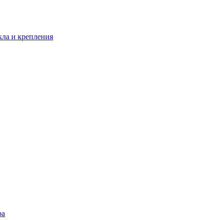
кла и крепления
ра