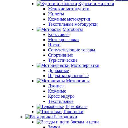
Куртки и жилетки
Женские мотокуртки
Жилеты
Кожаные мотокуртки
Текстильные мотокуртки
Мотоботы
Кроссовые
Мотокроcсовки
Носки
Сопутствующие товары
Спортивные
Туристические
Мотоперчатки
Дорожные
Перчатки кроссовые
Мотоштаны
Джинсы
Кожаные
Кросс эндуро
Текстильные
Термобелье
Толстовки
Расходники
Звезды и цепи
Замки