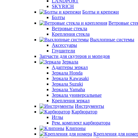
LANDPORT
SKYRICH
Болты и крепежи
Болты
Ветровые сте
Ветровые стекла
Крепления стекла
Выхлопные системы
Аксессуары
Глушители
Запчасти для скутеров и мопедов
Зеркала
Адаптеры зеркал
Зеркала Honda
Зеркала Kawasaki
Зеркала Suzuki
Зеркала Yamaha
Зеркала универсальные
Крепления зеркал
Инструменты
Карбюратор
Иглы
Рем. комплект карбюратора
Клипоны
Крепления для номе