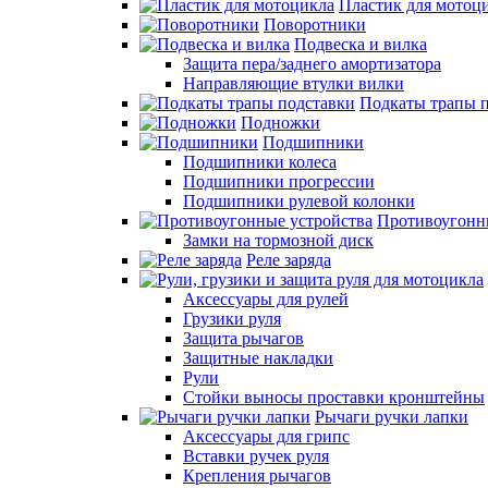
Пластик для мотоц
Поворотники
Подвеска и вилка
Защита пера/заднего амортизатора
Направляющие втулки вилки
Подкаты трапы 
Подножки
Подшипники
Подшипники колеса
Подшипники прогрессии
Подшипники рулевой колонки
Противоугонн
Замки на тормозной диск
Реле заряда
Аксессуары для рулей
Грузики руля
Защита рычагов
Защитные накладки
Рули
Стойки выносы проставки кронштейны
Рычаги ручки лапки
Аксессуары для грипс
Вставки ручек руля
Крепления рычагов