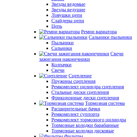
Звезды ведомые
Звезды ведущие
Ловушки цепи
Слайдеры цепи
Цепь
Ремни вариатора
Сальники пыльники
Пыльники
Сальники
Свечи
зажигания наконечники
Колпачки
Свечи
Сцепление
Пружины сцепления
Ремкомплект цилиндра сцепления
Стальные диски сцепления
Фрикционные диски сцепления
Тормозная система
Расширительные бачки
Ремкомплект суппорта
Ремкомплект тормозного цилиндра
Тормозные колодки барабанные
Тормозные колодки дисковые
Фильтры