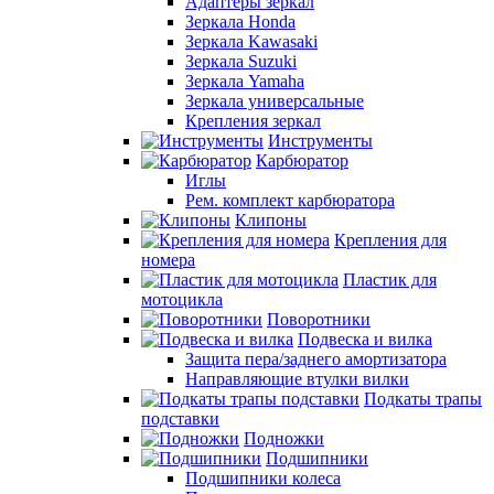
Адаптеры зеркал
Зеркала Honda
Зеркала Kawasaki
Зеркала Suzuki
Зеркала Yamaha
Зеркала универсальные
Крепления зеркал
Инструменты
Карбюратор
Иглы
Рем. комплект карбюратора
Клипоны
Крепления для
номера
Пластик для
мотоцикла
Поворотники
Подвеска и вилка
Защита пера/заднего амортизатора
Направляющие втулки вилки
Подкаты трапы
подставки
Подножки
Подшипники
Подшипники колеса