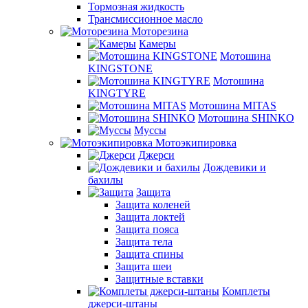
Тормозная жидкость
Трансмиссионное масло
Моторезина
Камеры
Мотошина
KINGSTONE
Мотошина
KINGTYRE
Мотошина MITAS
Мотошина SHINKO
Муссы
Мотоэкипировка
Джерси
Дождевики и
бахилы
Защита
Защита коленей
Защита локтей
Защита пояса
Защита тела
Защита спины
Защита шеи
Защитные вставки
Комплеты
джерси-штаны