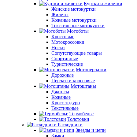
Куртки и жилетки
Женские мотокуртки
Жилеты
Кожаные мотокуртки
Текстильные мотокуртки
Мотоботы
Кроссовые
Мотокроcсовки
Носки
Сопутствующие товары
Спортивные
Туристические
Мотоперчатки
Дорожные
Перчатки кроссовые
Мотоштаны
Джинсы
Кожаные
Кросс эндуро
Текстильные
Термобелье
Толстовки
Расходники
Звезды и цепи
Замки