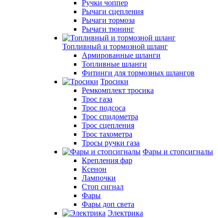
Ручки чоппер
Рычаги сцепления
Рычаги тормоза
Рычаги тюнинг
Топливный и тормозной шланг
Армированные шланги
Топливные шланги
Фитинги для тормозных шлангов
Тросики
Ремкомплект тросика
Трос газа
Трос подсоса
Трос спидометра
Трос сцепления
Трос тахометра
Тросы ручки газа
Фары и стопсигналы
Крепления фар
Ксенон
Лампочки
Стоп сигнал
Фары
Фары доп света
Электрика