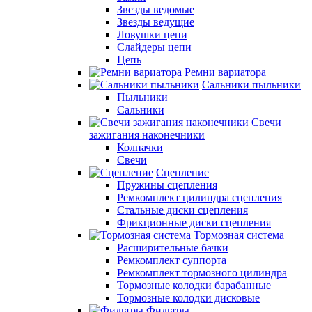
Звезды ведомые
Звезды ведущие
Ловушки цепи
Слайдеры цепи
Цепь
Ремни вариатора
Сальники пыльники
Пыльники
Сальники
Свечи
зажигания наконечники
Колпачки
Свечи
Сцепление
Пружины сцепления
Ремкомплект цилиндра сцепления
Стальные диски сцепления
Фрикционные диски сцепления
Тормозная система
Расширительные бачки
Ремкомплект суппорта
Ремкомплект тормозного цилиндра
Тормозные колодки барабанные
Тормозные колодки дисковые
Фильтры