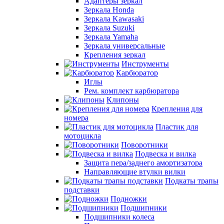
Адаптеры зеркал
Зеркала Honda
Зеркала Kawasaki
Зеркала Suzuki
Зеркала Yamaha
Зеркала универсальные
Крепления зеркал
Инструменты
Карбюратор
Иглы
Рем. комплект карбюратора
Клипоны
Крепления для
номера
Пластик для
мотоцикла
Поворотники
Подвеска и вилка
Защита пера/заднего амортизатора
Направляющие втулки вилки
Подкаты трапы
подставки
Подножки
Подшипники
Подшипники колеса