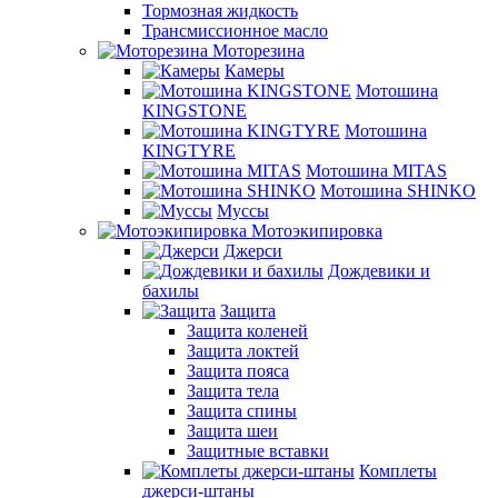
Тормозная жидкость
Трансмиссионное масло
Моторезина
Камеры
Мотошина
KINGSTONE
Мотошина
KINGTYRE
Мотошина MITAS
Мотошина SHINKO
Муссы
Мотоэкипировка
Джерси
Дождевики и
бахилы
Защита
Защита коленей
Защита локтей
Защита пояса
Защита тела
Защита спины
Защита шеи
Защитные вставки
Комплеты
джерси-штаны