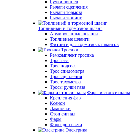
Ручки чоппер
Рычаги сцепления
Рычаги тормоза
Рычаги тюнинг
Топливный и тормозной шланг
Армированные шланги
Топливные шланги
Фитинги для тормозных шлангов
Тросики
Ремкомплект тросика
Трос газа
Трос подсоса
Трос спидометра
Трос сцепления
Трос тахометра
Тросы ручки газа
Фары и стопсигналы
Крепления фар
Ксенон
Лампочки
Стоп сигнал
Фары
Фары доп света
Электрика