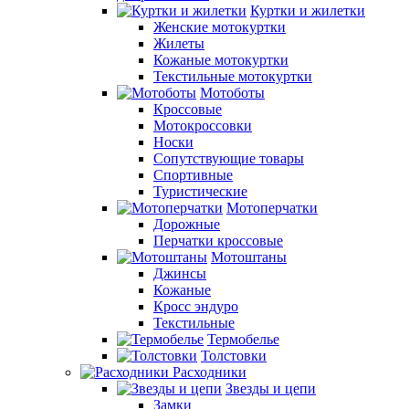
Куртки и жилетки
Женские мотокуртки
Жилеты
Кожаные мотокуртки
Текстильные мотокуртки
Мотоботы
Кроссовые
Мотокроcсовки
Носки
Сопутствующие товары
Спортивные
Туристические
Мотоперчатки
Дорожные
Перчатки кроссовые
Мотоштаны
Джинсы
Кожаные
Кросс эндуро
Текстильные
Термобелье
Толстовки
Расходники
Звезды и цепи
Замки